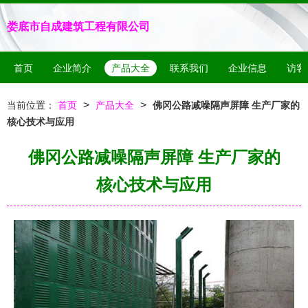
娄底市自成建筑工程有限公司
首页
企业简介
产品大全
联系我们
企业信息
访客
>
>
当前位置：
首页
产品大全
佛冈公路减噪隔声屏障 生产厂家的
核心技术与应用
佛冈公路减噪隔声屏障 生产厂家的
核心技术与应用