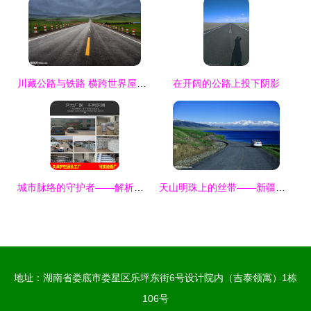
川藏公路与铁路 横跨世界屋脊的交通双翼
在开阔的公路上投下阴影
城市脉络的守护者——解析郑州市政交通护栏产业与久卓品牌的桥梁护栏建设
天山明珠上的丝带——新疆赛里木湖公路与桥梁
地址：湖南省娄底市娄星区乐坪东街6号设计院内（吉泰领寓）1栋
106号