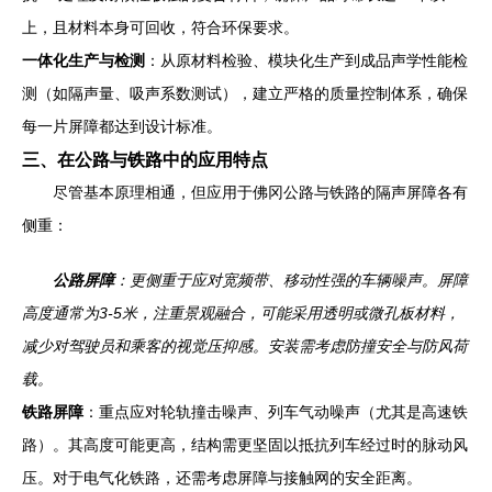
上，且材料本身可回收，符合环保要求。
一体化生产与检测
：从原材料检验、模块化生产到成品声学性能检
测（如隔声量、吸声系数测试），建立严格的质量控制体系，确保
每一片屏障都达到设计标准。
三、在公路与铁路中的应用特点
尽管基本原理相通，但应用于佛冈公路与铁路的隔声屏障各有
侧重：
公路屏障
：更侧重于应对宽频带、移动性强的车辆噪声。屏障
高度通常为3-5米，注重景观融合，可能采用透明或微孔板材料，
减少对驾驶员和乘客的视觉压抑感。安装需考虑防撞安全与防风荷
载。
铁路屏障
：重点应对轮轨撞击噪声、列车气动噪声（尤其是高速铁
路）。其高度可能更高，结构需更坚固以抵抗列车经过时的脉动风
压。对于电气化铁路，还需考虑屏障与接触网的安全距离。