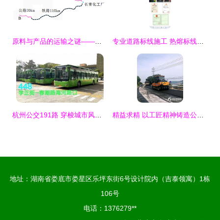
原料与产品的运输之谜——方程在路线决策中的应用
专业道路标线施工 热熔标线与停车场、地库、消防划线服务上门
杭州公交191路 穿梭城市风景的全程实录
精益求精 以工匠精神铸造公路与铁路精品
地址：湖南省娄底市娄星区乐坪东街6号设计院内（吉泰领寓）1栋
106号
电话：1376279**