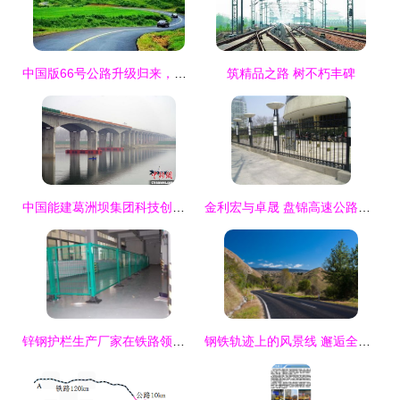
中国版66号公路升级归来，美到惊艳的风景之旅
筑精品之路 树不朽丰碑
中国能建葛洲坝集团科技创新打造高速公路精品工程 桥梁建设篇
金利宏与卓晟 盘锦高速公路护栏生产的技术标杆与合作典范
锌钢护栏生产厂家在铁路领域的应用与优势
钢铁轨迹上的风景线 邂逅全球十大最美铁路公路交汇点