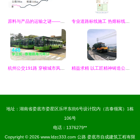
原料与产品的运输之谜——方程在路线决策中的应用
专业道路标线施工 热熔标线与停车场、地库、消防划线服务上门
杭州公交191路 穿梭城市风景的全程实录
精益求精 以工匠精神铸造公路与铁路精品
地址：湖南省娄底市娄星区乐坪东街6号设计院内（吉泰领寓）1栋
106号
电话：1376279**
Copyright © 2026
www.ldzc333.com
公路
娄底市自成建筑工程有限