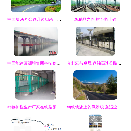
中国版66号公路升级归来，美到惊艳的风景之旅
筑精品之路 树不朽丰碑
中国能建葛洲坝集团科技创新打造高速公路精品工程 桥梁建设篇
金利宏与卓晟 盘锦高速公路护栏生产的技术标杆与合作典范
锌钢护栏生产厂家在铁路领域的应用与优势
钢铁轨迹上的风景线 邂逅全球十大最美铁路公路交汇点