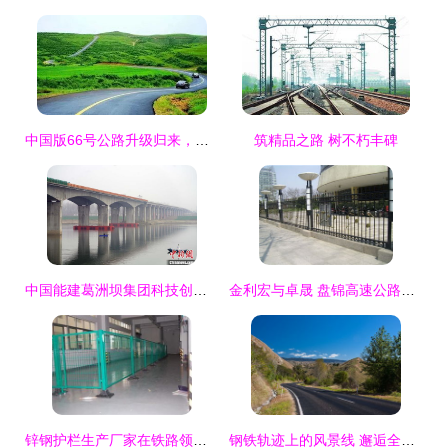
中国版66号公路升级归来，美到惊艳的风景之旅
筑精品之路 树不朽丰碑
中国能建葛洲坝集团科技创新打造高速公路精品工程 桥梁建设篇
金利宏与卓晟 盘锦高速公路护栏生产的技术标杆与合作典范
锌钢护栏生产厂家在铁路领域的应用与优势
钢铁轨迹上的风景线 邂逅全球十大最美铁路公路交汇点