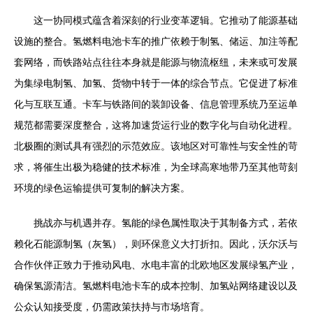
这一协同模式蕴含着深刻的行业变革逻辑。它推动了能源基础
设施的整合。氢燃料电池卡车的推广依赖于制氢、储运、加注等配
套网络，而铁路站点往往本身就是能源与物流枢纽，未来或可发展
为集绿电制氢、加氢、货物中转于一体的综合节点。它促进了标准
化与互联互通。卡车与铁路间的装卸设备、信息管理系统乃至运单
规范都需要深度整合，这将加速货运行业的数字化与自动化进程。
北极圈的测试具有强烈的示范效应。该地区对可靠性与安全性的苛
求，将催生出极为稳健的技术标准，为全球高寒地带乃至其他苛刻
环境的绿色运输提供可复制的解决方案。
挑战亦与机遇并存。氢能的绿色属性取决于其制备方式，若依
赖化石能源制氢（灰氢），则环保意义大打折扣。因此，沃尔沃与
合作伙伴正致力于推动风电、水电丰富的北欧地区发展绿氢产业，
确保氢源清洁。氢燃料电池卡车的成本控制、加氢站网络建设以及
公众认知接受度，仍需政策扶持与市场培育。