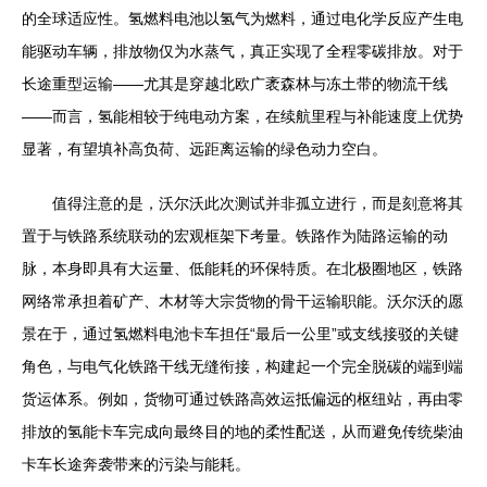
的全球适应性。氢燃料电池以氢气为燃料，通过电化学反应产生电
能驱动车辆，排放物仅为水蒸气，真正实现了全程零碳排放。对于
长途重型运输——尤其是穿越北欧广袤森林与冻土带的物流干线
——而言，氢能相较于纯电动方案，在续航里程与补能速度上优势
显著，有望填补高负荷、远距离运输的绿色动力空白。
值得注意的是，沃尔沃此次测试并非孤立进行，而是刻意将其
置于与铁路系统联动的宏观框架下考量。铁路作为陆路运输的动
脉，本身即具有大运量、低能耗的环保特质。在北极圈地区，铁路
网络常承担着矿产、木材等大宗货物的骨干运输职能。沃尔沃的愿
景在于，通过氢燃料电池卡车担任“最后一公里”或支线接驳的关键
角色，与电气化铁路干线无缝衔接，构建起一个完全脱碳的端到端
货运体系。例如，货物可通过铁路高效运抵偏远的枢纽站，再由零
排放的氢能卡车完成向最终目的地的柔性配送，从而避免传统柴油
卡车长途奔袭带来的污染与能耗。