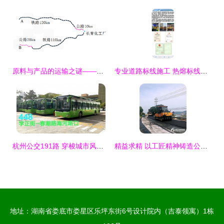
原料与产品的运输之谜——方程在路线决策中的应用
专业道路标线施工 热熔标线与停车场、地库、消防划线服务上门
杭州公交191路 穿梭城市风景的全程实录
精益求精 以工匠精神铸造公路与铁路精品
地址：湖南省娄底市娄星区乐坪东街6号设计院内（吉泰领寓）1栋