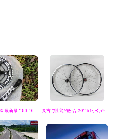
公路车传动新选择 最新最全56-46T牙盘产品参考指南
复古与性能的融合 20*451小公路车轮组搭配电镀28孔久裕培林花鼓A171S与铁路的骑行魅力